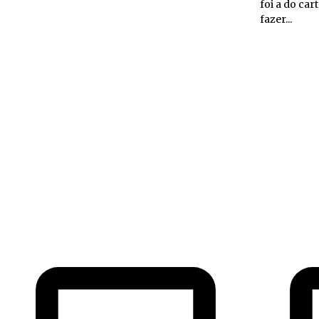
foi a do car
fazer...