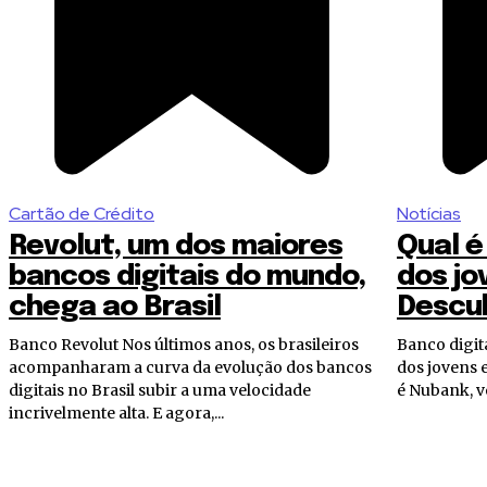
Cartão de Crédito
Notícias
Revolut, um dos maiores
Qual é
bancos digitais do mundo,
dos jo
chega ao Brasil
Descu
Banco Revolut Nos últimos anos, os brasileiros
Banco digital Você sabe qual é o banco pr
acompanharam a curva da evolução dos bancos
dos jovens e
digitais no Brasil subir a uma velocidade
é Nubank, vo
incrivelmente alta. E agora,...