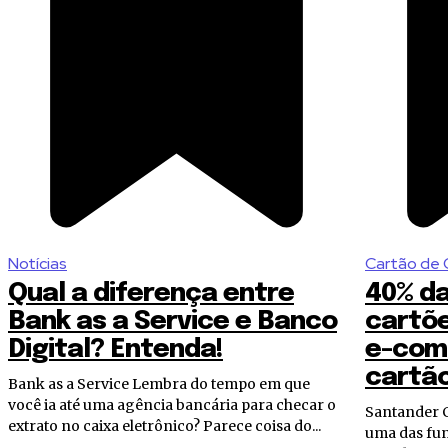
Notícias
Cartão de 
Qual a diferença entre
40% d
Bank as a Service e Banco
cartõe
Digital? Entenda!
e-com
cartão
Bank as a Service Lembra do tempo em que
você ia até uma agência bancária para checar o
Santander Com a expansão dos bancos digitais,
extrato no caixa eletrônico? Parece coisa do...
uma das fun