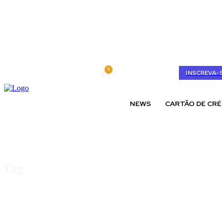
0
sexta-feira, agosto 7, 2026
My account
INSCREVA-
NEWS
CARTÃO DE CRÉ
Tag:
Banco digital