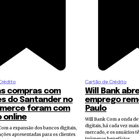
Crédito
Cartão de Crédito
as compras com
Will Bank abr
s do Santander no
emprego rem
merce foram com
Paulo
 online
Will Bank Com a onda de abertura dos bancos
digitais, há cada vez ma
mercado, e os usuários t
ções apresentadas para os clientes
inúmeros benefícios...