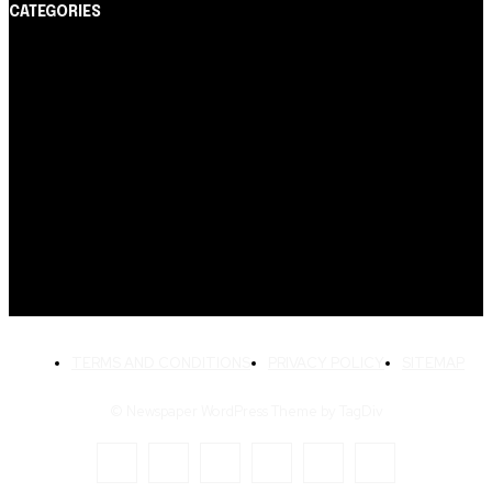
CATEGORIES
Notícias
1178
Cartão de Crédito
892
Dicas
443
Conta Digital
311
Finanças Pessoais
257
Crédito Pessoal
163
Cash Free Recomenda
138
TERMS AND CONDITIONS
PRIVACY POLICY
SITEMAP
© Newspaper WordPress Theme by TagDiv