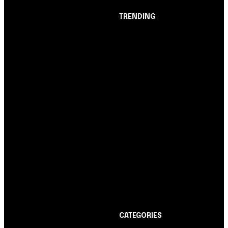
TRENDING
Opinião
Juros altos ou inflação
alta? A queda de braço
entre BC e governo!
Notícias
Nubank amplia
democratização do
crédito e emite 5,7
cartões para brasileiros
Cartão de Crédito
Itaucard Click com
anuidade grátis pode ter
limite de até R$ 10 mil
CATEGORIES