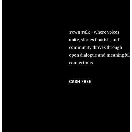
Town Talk - Where voices
unite, stories flourish, and
community thrives through
open dialogue and meaningful
connections.
CASH FREE
About Us
Opinião
Partner with Us
Juros altos ou inflação
Careers
alta? A queda de braço
Contact us
entre BC e governo!