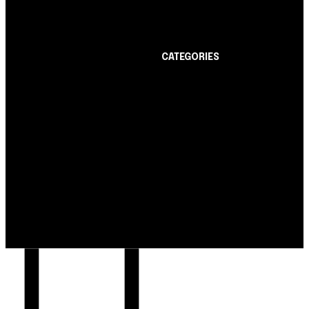
anuidade grátis pode ter
limite de até R$ 10 mil
CATEGORIES
Notícias
1178
Cartão de Crédito
892
Notícias
Dicas
443
Nubank amplia
Conta Digital
311
democratização do
Finanças Pessoais
257
crédito e emite 5,7
cartões para brasileiros
Crédito Pessoal
163
Cash Free Recomenda
138